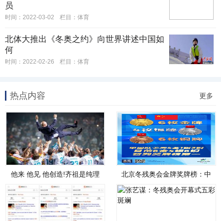
员
时间：2022-03-02
栏目：
体育
北体大推出《冬奥之约》向世界讲述中国如
何
时间：2022-02-26
栏目：
体育
热点内容
更多
他来 他见 他创造!齐祖是纯理
北京冬残奥会金牌奖牌榜：中
学代
国队