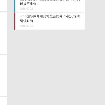
球扳平比分
2018-06-21
2018国际体育用品博览会闭幕 小状元轮滑
引领时尚
2018-06-22
2
2