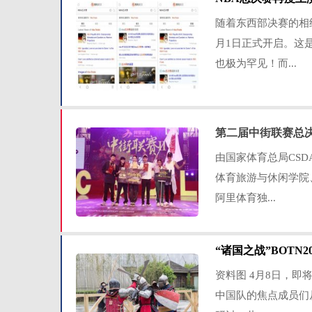
随着东西部决赛的相继
月1日正式开启。这
也极为罕见！而...
第二届中街联赛总
由国家体育总局CS
体育旅游与休闲学院
阿里体育独...
“诸国之战”BOTN
资料图 4月8日，即
中国队的焦点成员们