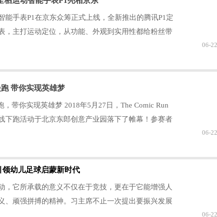
全栖运动智能手表P1亮相京东
智能手表P1在京东众筹正式上线，全新推出的腾讯P1定
表，主打运动定位，从功能、外观到实用性都给粉丝带
06-2
n动漫跑 带你实现英雄梦
动漫跑，带你实现英雄梦 2018年5月27日，The Comic Run
线下跑活动于北京东郎创意产业园落下了帷幕！参赛者
06-2
引领幼儿足球启蒙新时代
动，它所承载的意义不仅在于竞技，更在于它能增强人
义、顽强拼搏的精神。习主席不止一次提出要振兴发展
06-2