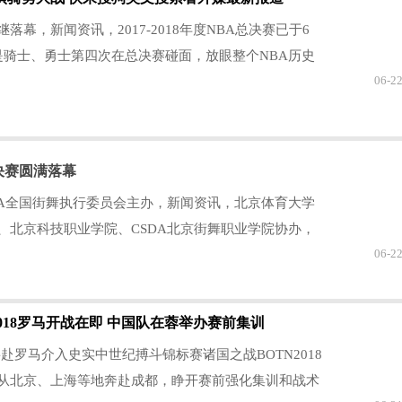
落幕，新闻资讯，2017-2018年度NBA总决赛已于6
是骑士、勇士第四次在总决赛碰面，放眼整个NBA历史
06-2
决赛圆满落幕
DA全国街舞执行委员会主办，新闻资讯，北京体育大学
、北京科技职业学院、CSDA北京街舞职业学院协办，
06-2
2018罗马开战在即 中国队在蓉举办赛前集训
将赴罗马介入史实中世纪搏斗锦标赛诸国之战BOTN2018
从北京、上海等地奔赴成都，睁开赛前强化集训和战术