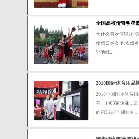
全国高校传奇明星篮
为什么喜欢篮球?也许
使烈日炎炎 也依然
呼呐喊...
2018国际体育用
2018中国国际体育
幕。1400家企业，
的第36届中国国际...