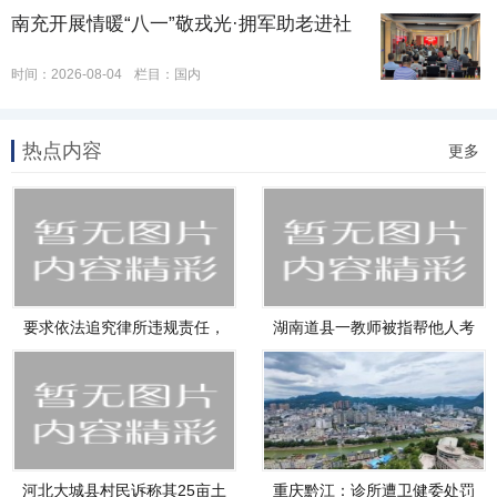
南充开展情暖“八一”敬戎光·拥军助老进社
时间：2026-08-04
栏目：
国内
热点内容
更多
要求依法追究律所违规责任，
湖南道县一教师被指帮他人考
维护
试作
河北大城县村民诉称其25亩土
重庆黔江：诊所遭卫健委处罚