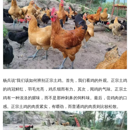
杨兵说“我们该如何辨别正宗土鸡。首先，我们看鸡的外观。正宗土鸡
的鸡冠鲜红，羽毛光亮，鸡爪细而有力。其次，闻鸡的气味。正宗土
鸡有一种淡淡的腥味，而不是那种刺鼻的饲料味。最后，尝鸡肉的口
感。正宗土鸡的肉质紧实，有嚼劲，而普通鸡的肉质则比较松散。