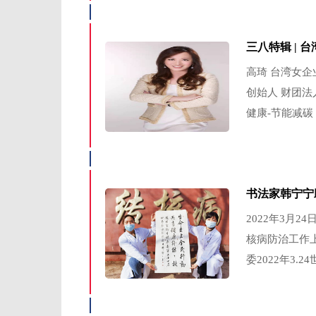
三八特辑 |
高琦 台湾女企
创始人 财团法
健康-节能减碳
书法家韩宁宁
2022年3月
核病防治工作
委2022年3.