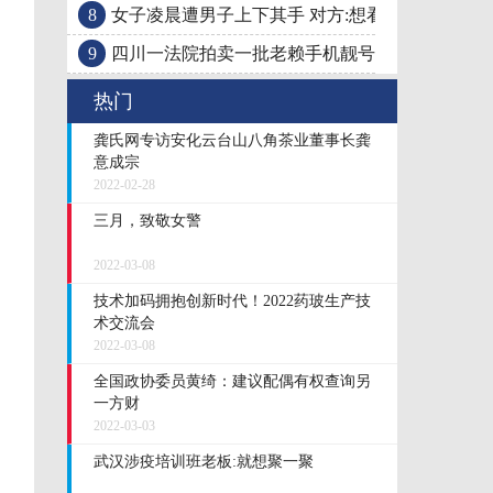
8
女子凌晨遭男子上下其手 对方:想看看她身材有多
9
四川一法院拍卖一批老赖手机靓号 最高3万起拍
热门
龚氏网专访安化云台山八角茶业董事长龚
意成宗
2022-02-28
三月，致敬女警
2022-03-08
技术加码拥抱创新时代！2022药玻生产技
术交流会
2022-03-08
全国政协委员黄绮：建议配偶有权查询另
一方财
2022-03-03
武汉涉疫培训班老板:就想聚一聚