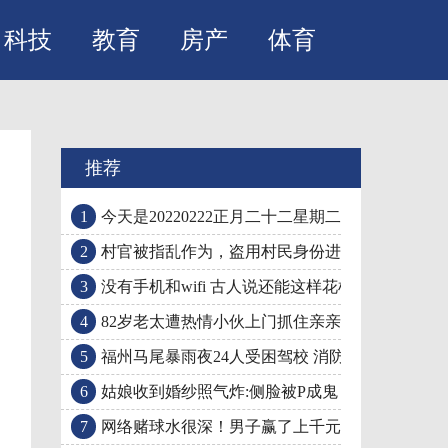
科技
教育
房产
体育
推荐
1
今天是20220222正月二十二星期二：全国多地结
2
村官被指乱作为，盗用村民身份进行土地确权引
3
没有手机和wifi 古人说还能这样花样过端午
4
82岁老太遭热情小伙上门抓住亲亲 可骇的还在后
5
福州马尾暴雨夜24人受困驾校 消防员紧急救援
6
姑娘收到婚纱照气炸:侧脸被P成鬼 胳膊墙都是歪
7
网络赌球水很深！男子赢了上千元，钱却提不出