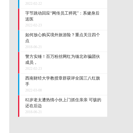
2022-02-22
字节跳动回应“网传员工猝死”：系健身后
送医
2022-02-23
如何放心购买境外旅游险？重点关注四个
点
2018-06-21
警方实锤！百万粉丝网红为缅北诈骗团伙
成员，
2022-02-23
西南财经大学教授章群获评全国三八红旗
手
2022-03-08
82岁老太遭热情小伙上门抓住亲亲 可骇的
还在后边
2018-06-21