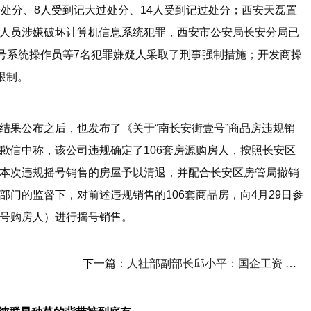
处分、8人受到记大过处分、14人受到记过处分；西安天磊置
人员涉嫌破坏计算机信息系统犯罪，西安市公安局长安分局已
摇号系统操作员等7名犯罪嫌疑人采取了刑事强制措施；开发商操
限制。
果公布之后，也发布了《关于“南长安街壹号”商品房违规销
歉信中称，该公司违规确定了106套房源购房人，按照长安区
本次违规摇号销售的房屋予以清退，并配合长安区房管局撤销
门的监督下，对前述违规销售的106套商品房，向4月29日参
号购房人）进行摇号销售。
下一篇：
人社部副部长邱小平：国企工资 既讲效率又讲公平