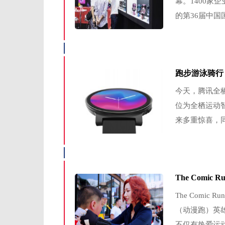
幕。1400家
的第36届中国
跑步游泳骑行
今天，腾讯全
位为全栖运动
来多重惊喜，同
The Comi
The Comic 
（动漫跑）英
不仅有热爱运动