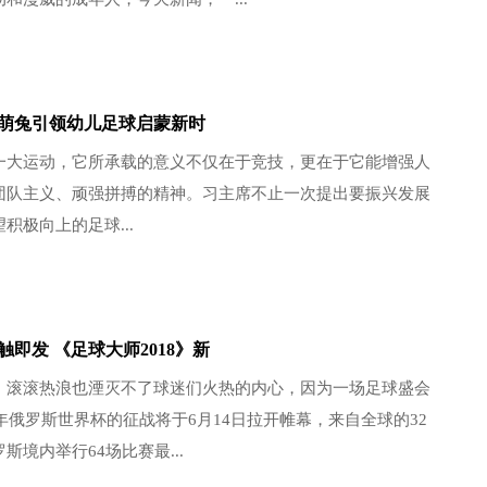
萌兔引领幼儿足球启蒙新时
一大运动，它所承载的意义不仅在于竞技，更在于它能增强人
团队主义、顽强拼搏的精神。习主席不止一次提出要振兴发展
积极向上的足球...
即发 《足球大师2018》新
，滚滚热浪也湮灭不了球迷们火热的内心，因为一场足球盛会
8年俄罗斯世界杯的征战将于6月14日拉开帷幕，来自全球的32
斯境内举行64场比赛最...