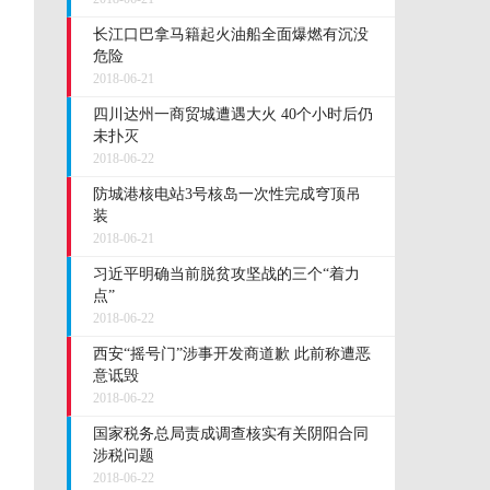
长江口巴拿马籍起火油船全面爆燃有沉没
危险
2018-06-21
四川达州一商贸城遭遇大火 40个小时后仍
未扑灭
2018-06-22
防城港核电站3号核岛一次性完成穹顶吊
装
2018-06-21
习近平明确当前脱贫攻坚战的三个“着力
点”
2018-06-22
西安“摇号门”涉事开发商道歉 此前称遭恶
意诋毁
2018-06-22
国家税务总局责成调查核实有关阴阳合同
涉税问题
2018-06-22