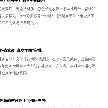
纯群星种草的背带裤到底有
尚元素后，无论从材质、颜色或是改换一条本性肩带，都让我
发多样化！ #p#分页标题#e# 潮人们更是在穿法上也做足了
不四的斜肩或单肩的...
务省篡改“森友学园”审批
财务省篡改文件等行为深感遗憾，在此向国民致歉。当被问及
相兼财务大臣麻生太郎进行处分时，安倍说，会对麻生进行严
也真挚地接受国...
最激萌吉祥物！贵州恒丰奔