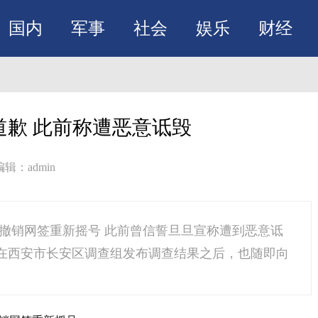
国内
军事
社会
娱乐
财经
道歉 此前称遭恶意诋毁
编辑：admin
撤销网签重新摇号 此前曾信誓旦旦宣称遭到恶意诋
晚在西安市长安区调查组发布调查结果之后，也随即向