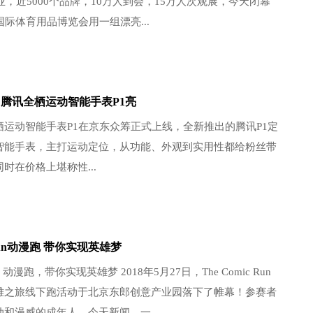
企业，近5000个品牌，10万人到会，15万人次观展，今天闭幕
国际体育用品博览会用一组漂亮...
 腾讯全栖运动智能手表P1亮
栖运动智能手表P1在京东众筹正式上线，全新推出的腾讯P1定
智能手表，主打运动定位，从功能、外观到实用性都给粉丝带
时在价格上堪称性...
c Run动漫跑 带你实现英雄梦
Run 动漫跑，带你实现英雄梦 2018年5月27日，The Comic Run
雄之旅线下跑活动于北京东郎创意产业园落下了帷幕！参赛者
和漫威的成年人，今天新闻，一...