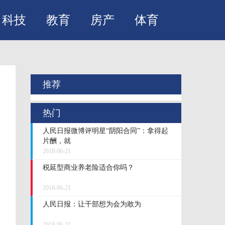
科技
教育
房产
体育
推荐
热门
人民日报微博评明星“阴阳合同”：拿得起
片酬，就
2018-06-21
税延型商业养老险适合你吗？
2018-06-21
人民日报：让干部想为会为敢为
2018-06-21