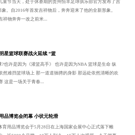
1日儿童节当天，处于休赛期的贵州恒丰足球俱乐部官方发布了吉
形象。自2016年首发吉祥物后，奔奔迎来了他的全新形象。
吉祥物奔奔一改之前米...
明星篮球联赛战火延续 “篮
?也许是因为《灌篮高手》 也许是因为NBA 篮球是生命 纵
依然难挡篮球场上 那一道道驰骋的身影 那远处依然清晰的欢
 这是一场关于青春...
育用品博览会闭幕 小状元轮滑
际体育用品博览会于5月28日在上海国家会展中心正式落下帷