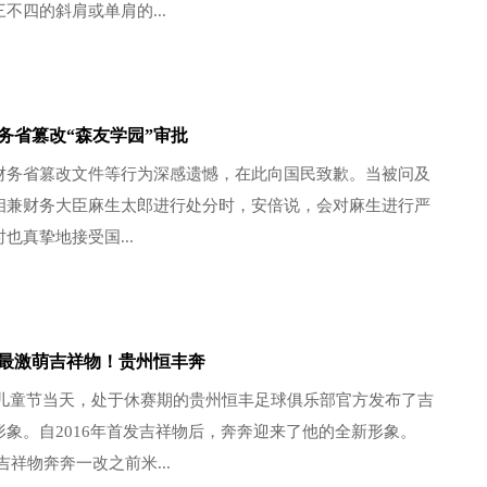
不四的斜肩或单肩的...
务省篡改“森友学园”审批
财务省篡改文件等行为深感遗憾，在此向国民致歉。当被问及
相兼财务大臣麻生太郎进行处分时，安倍说，会对麻生进行严
也真挚地接受国...
最激萌吉祥物！贵州恒丰奔
1日儿童节当天，处于休赛期的贵州恒丰足球俱乐部官方发布了吉
形象。自2016年首发吉祥物后，奔奔迎来了他的全新形象。
吉祥物奔奔一改之前米...