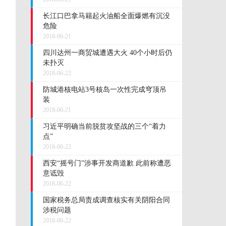
长江口巴拿马籍起火油船全面爆燃有沉没
危险
2018-06-21
四川达州一商贸城遭遇大火 40个小时后仍
未扑灭
2018-06-22
防城港核电站3号核岛一次性完成穹顶吊
装
2018-06-21
习近平明确当前脱贫攻坚战的三个“着力
点”
2018-06-22
西安“摇号门”涉事开发商道歉 此前称遭恶
意诋毁
2018-06-22
国家税务总局责成调查核实有关阴阳合同
涉税问题
2018-06-22