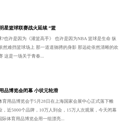
明星篮球联赛战火延续 “篮
?也许是因为《灌篮高手》 也许是因为NBA 篮球是生命 纵
依然难挡篮球场上 那一道道驰骋的身影 那远处依然清晰的欢
 这是一场关于青春...
育用品博览会闭幕 小状元轮滑
际体育用品博览会于5月28日在上海国家会展中心正式落下帷
企业，近5000个品牌，10万人到会，15万人次观展，今天闭幕
国际体育用品博览会用一组漂亮...