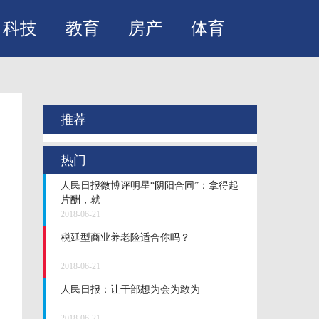
科技
教育
房产
体育
推荐
热门
人民日报微博评明星“阴阳合同”：拿得起
片酬，就
2018-06-21
税延型商业养老险适合你吗？
2018-06-21
人民日报：让干部想为会为敢为
2018-06-21