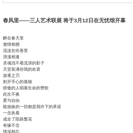
春风里——三人艺术联展 将于3月12日在无忧馆开幕
醉在春天里
激情相拥
流连在街巷里
浪漫相逢
灵魂找不着流浪的影子
天堂装满你我的欢喜
放逐之刃
割开手心的孤独
骄傲的人唱着生命的赞歌
此生不换
爱与自由
能放纵的一切都是我许下的承诺
一念执着
成全了陌路繁花
有缘不念
情深相忘