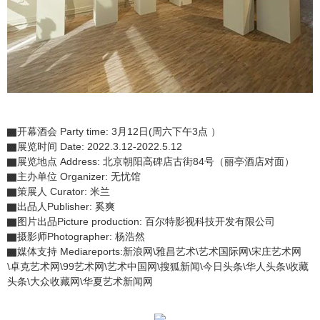
▇开幕酒会 Party time: 3月12日(周六下午3点 ）
▇展览时间 Date: 2022.3.12-2022.5.12
▇展览地点 Address: 北京朝阳高碑店古街84号（丽亭酒店对面）
▇主办单位 Organizer: 无忧馆
▇策展人 Curator: 米兰
▇出品人Publisher: 奚爽
▇图片出品Picture production: 百尔特影视科技开发有限公司
▇摄影师Photographer: 杨浩然
▇媒体支持 Mediareports:新浪网\雅昌艺术\艺术国际网\宋庄艺术网
\卓克艺术网\99艺术网\艺术中国网\搜狐新闻\今日头条\华人头条\收藏
头条\大众收藏网\华夏艺术新闻网