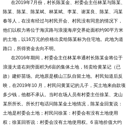
在2019年7月份，村长陈某金、村委会主任林某与陈某、
陈某、陈某、陈某斌、林某斌、李某、谢某良、陈某、冯某
春等人，在没有经过与村民开会、村民没有同意的情况下，
他们以权力将位于海滨路与浪漫海岸交界处面积约90平方米
的土地，以16万元的价格出卖给陈某标为住宅地。此地为道
路口，所得资金去向不明。
在2016年期间，村委会主任林某串通村长陈某金将位于
浪漫大道右则旁面积为6亩的集体土地，转卖给黄某记（已
故）建虾苗场。此地原是横山三队自留土地。村民知道后反
映，在2019年10 月，村民问黄某记的儿子，买土地来由款项
多少钱，他都不承认。当时在场人员有村委主任徐某、龙山
某所所长。所长打电话问陈某金土地情况，陈某金回复说：
土地是村委会土地；村民问徐某：村委会有没有土地使用
权；徐某回答说：村委会没有土地使用权。6 亩地价值大约