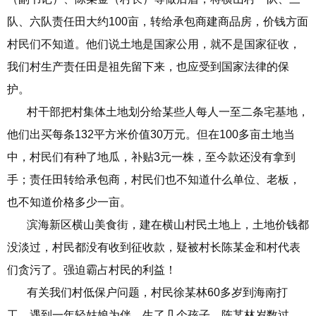
队、六队责任田大约100亩，转给承包商建商品房，价钱方面
村民们不知道。他们说土地是国家公用，就不是国家征收，
我们村生产责任田是祖先留下来，也应受到国家法律的保
护。
村干部把村集体土地划分给某些人每人一至二条宅基地，
他们出买每条132平方米价值30万元。但在100多亩土地当
中，村民们有种了地瓜，补贴3元一株，至今款还没有拿到
手；责任田转给承包商，村民们也不知道什么单位、老板，
也不知道价格多少一亩。
滨海新区横山美食街，建在横山村民土地上，土地价钱都
没淡过，村民都没有收到征收款，疑被村长陈某金和村代表
们贪污了。强迫霸占村民的利益！
有关我们村低保户问题，村民徐某林60多岁到海南打
工，遇到一年轻姑娘为伴，生了几个孩子。陈某林岁数过