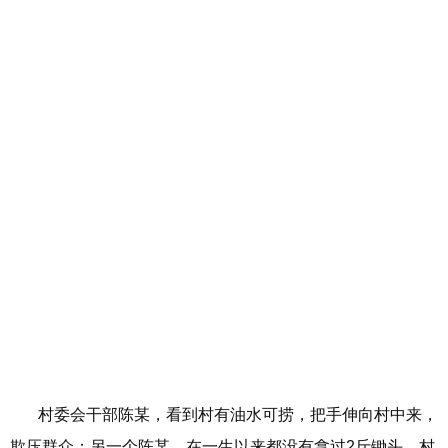
村委会干部陈某，看到村有油水可捞，把手伸向村中来，
欺压群众；另一个陈某，在一生以来都没有拿过2斤锄头，村