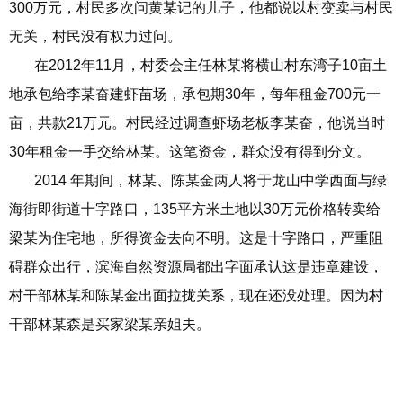
300万元，村民多次问黄某记的儿子，他都说以村变卖与村民
无关，村民没有权力过问。
在2012年11月，村委会主任林某将横山村东湾子10亩土
地承包给李某奋建虾苗场，承包期30年，每年租金700元一
亩，共款21万元。村民经过调查虾场老板李某奋，他说当时
30年租金一手交给林某。这笔资金，群众没有得到分文。
2014 年期间，林某、陈某金两人将于龙山中学西面与绿
海街即街道十字路口，135平方米土地以30万元价格转卖给
梁某为住宅地，所得资金去向不明。这是十字路口，严重阻
碍群众出行，滨海自然资源局都出字面承认这是违章建设，
村干部林某和陈某金出面拉拢关系，现在还没处理。因为村
干部林某森是买家梁某亲姐夫。