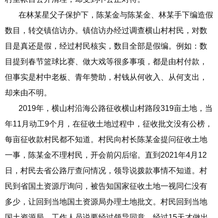
在林某星父子保护下，陈某金与陈某金、林某手下编造假
数目，转交镇信访办。镇信访办经过调查横山村村民，对数
目是真还是假，经过村民核实，数目全部是假编。例如：数
目提到春节篮球比赛、做大戏等很多事项，都是由村付款，
但事实是村中老板、青年赞助，村钱从何收入、从何支出，
却来由不明。
2019年，横山村沿海公路征收横山村路段319亩土地，当
年11月动工9个月，在征收土地过程中，征收批文没有公榜，
每亩征收款村民都不知道。村民向村长陈某金提问征收土地
一事，陈某金不理村民，开会前闪后缩。直到2021年4月12
日，村民去省公路厅查问情况，领导说拨款事情不知道。村
民到省国土资源厅询问，被告知国家征收土地一视同仁没有
多少，让回到当地国土资源局办理土地批文。村民回到当地
国土资源局，工作人员说要经过领导同意，经过15天才做出