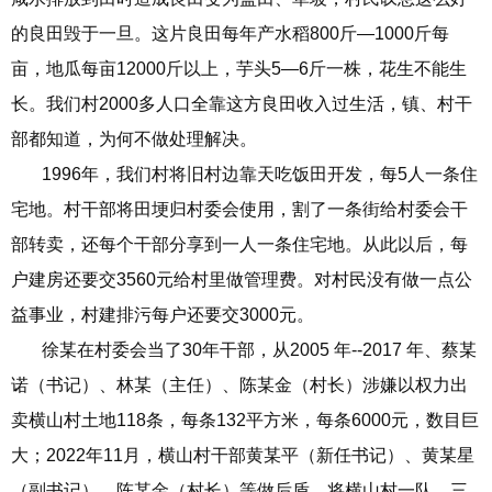
的良田毁于一旦。这片良田每年产水稻800斤—1000斤每
亩，地瓜每亩12000斤以上，芋头5—6斤一株，花生不能生
长。我们村2000多人口全靠这方良田收入过生活，镇、村干
部都知道，为何不做处理解决。
1996年，我们村将旧村边靠天吃饭田开发，每5人一条住
宅地。村干部将田埂归村委会使用，割了一条街给村委会干
部转卖，还每个干部分享到一人一条住宅地。从此以后，每
户建房还要交3560元给村里做管理费。对村民没有做一点公
益事业，村建排污每户还要交3000元。
徐某在村委会当了30年干部，从2005 年--2017 年、蔡某
诺（书记）、林某（主任）、陈某金（村长）涉嫌以权力出
卖横山村土地118条，每条132平方米，每条6000元，数目巨
大；2022年11月，横山村干部黄某平（新任书记）、黄某星
（副书记）、陈某金（村长）等做后盾，将横山村一队、三