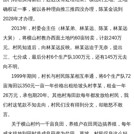
确权证一事，被以各种理由推三推四没办理，陈某金说到
2028年才办理。
2013年，村委会主任（林某弟、林某远、陈某，林某远
大舅），将横山村教办西面土地约60亩转卖，计款240万
元。村民知道后，向林某远反映。林某远迫于无奈，提出
三、七分成，最后分村6个生产队100万元，还有145万元去
向不明。
1999年期间，村长与村民陈某相互串通，将6个生产队72
亩海田以350元一亩一年价格出租给坡头村李某，租金一年
26万元，承包期20年。其他村海田款每年都发放给村民，我
们村这笔款不知去向，村民们没有得到分文，却敢怒不敢
言。
关于横山村约一千亩良田，养殖户在田周边搞养殖，每年
咸水排放到田时造成良田变为盐田、草坡，村民叹息这么好