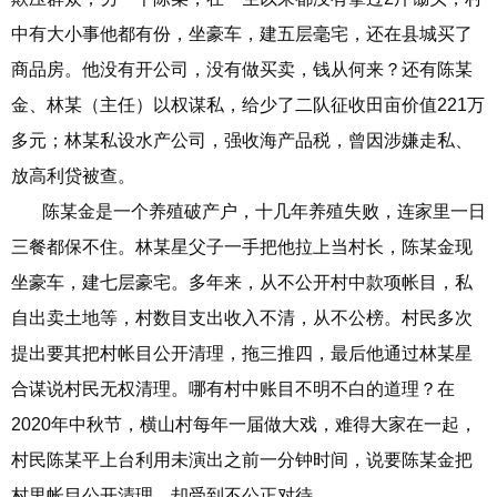
中有大小事他都有份，坐豪车，建五层毫宅，还在县城买了
商品房。他没有开公司，没有做买卖，钱从何来？还有陈某
金、林某（主任）以权谋私，给少了二队征收田亩价值221万
多元；林某私设水产公司，强收海产品税，曾因涉嫌走私、
放高利贷被查。
陈某金是一个养殖破产户，十几年养殖失败，连家里一日
三餐都保不住。林某星父子一手把他拉上当村长，陈某金现
坐豪车，建七层豪宅。多年来，从不公开村中款项帐目，私
自出卖土地等，村数目支出收入不清，从不公榜。村民多次
提出要其把村帐目公开清理，拖三推四，最后他通过林某星
合谋说村民无权清理。哪有村中账目不明不白的道理？在
2020年中秋节，横山村每年一届做大戏，难得大家在一起，
村民陈某平上台利用未演出之前一分钟时间，说要陈某金把
村里帐目公开清理，却受到不公正对待。